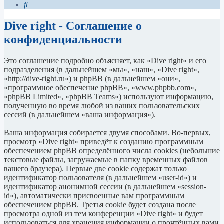
Поиск
Dive right - Соглашение о
конфиденциальности
Это соглашение подробно объясняет, как «Dive right» и его
подразделения (в дальнейшем «мы», «наш», «Dive right»,
«http://dive-right.ru») и phpBB (в дальнейшем «они»,
«программное обеспечение phpBB», «www.phpbb.com»,
«phpBB Limited», «phpBB Teams») используют информацию,
полученную во время любой из ваших пользовательских
сессий (в дальнейшем «ваша информация»).
Ваша информация собирается двумя способами. Во-первых,
просмотр «Dive right» приведёт к созданию программным
обеспечением phpBB определённого числа cookies (небольшие
текстовые файлы, загружаемые в папку временных файлов
вашего браузера). Первые две cookie содержат только
идентификатор пользователя (в дальнейшем «user-id») и
идентификатор анонимной сессии (в дальнейшем «session-
id»), автоматически присвоенные вам программным
обеспечением phpBB. Третья cookie будет создана после
просмотра одной из тем конференции «Dive right» и будет
использоваться для хранения информации о прочтённых вами