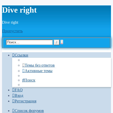
Dive right
Dive right
Пропустить
Расширенный
Поиск
поиск
Ссылки
Темы без ответов
Активные темы
Поиск
FAQ
Вход
Регистрация
Список форумов